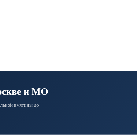
оскве и МО
альной вмятины до