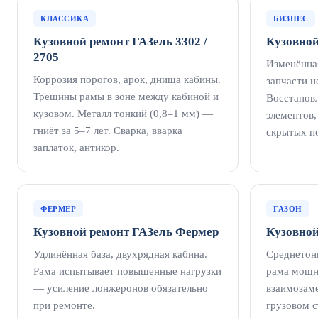
КЛАССИКА
БИЗНЕС
Кузовной ремонт ГАЗель 3302 /
Кузовной
2705
Изменённа
Коррозия порогов, арок, днища кабины.
запчасти н
Трещины рамы в зоне между кабиной и
Восстанов
кузовом. Металл тонкий (0,8–1 мм) —
элементов,
гниёт за 5–7 лет. Сварка, вварка
скрытых п
заплаток, антикор.
ФЕРМЕР
ГАЗОН
Кузовной ремонт ГАЗель Фермер
Кузовной
Удлинённая база, двухрядная кабина.
Среднетон
Рама испытывает повышенные нагрузки
рама мощн
— усиление лонжеронов обязательно
взаимозам
при ремонте.
грузовом с