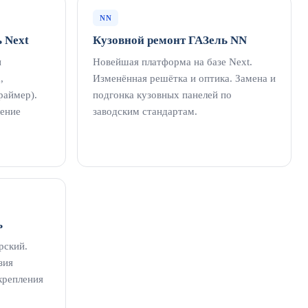
NN
 Next
Кузовной ремонт ГАЗель NN
и
Новейшая платформа на базе Next.
,
Изменённая решётка и оптика. Замена и
раймер).
подгонка кузовных панелей по
ление
заводским стандартам.
ь
рский.
зия
крепления