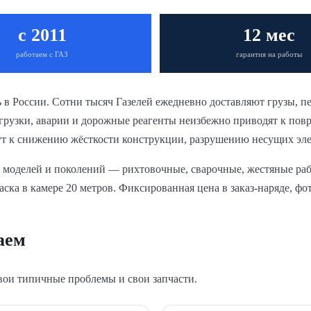
с 2011
12 мес
работаем с ГАЗ
гарантия на работы
 России. Сотни тысяч Газелей ежедневно доставляют грузы, пер
згрузки, аварии и дорожные реагенты неизбежно приводят к пов
ут к снижению жёсткости конструкции, разрушению несущих эл
 моделей и поколений — рихтовочные, сварочные, жестяные раб
ска в камере 20 метров. Фиксированная цена в заказ-наряде, фот
аем
вои типичные проблемы и свои запчасти.