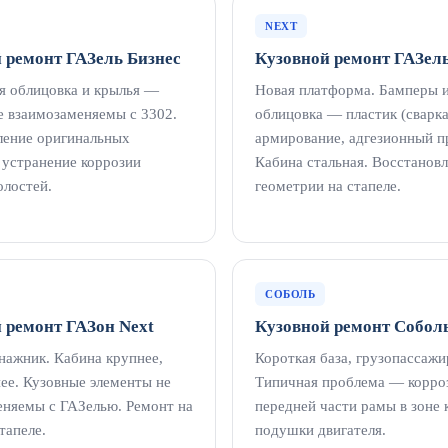
NEXT
 ремонт ГАЗель Бизнес
Кузовной ремонт ГАЗель
я облицовка и крылья —
Новая платформа. Бамперы 
е взаимозаменяемы с 3302.
облицовка — пластик (сварка
ление оригинальных
армирование, адгезионный п
 устранение коррозии
Кабина стальная. Восстанов
олостей.
геометрии на стапеле.
СОБОЛЬ
 ремонт ГАЗон Next
Кузовной ремонт Собол
нажник. Кабина крупнее,
Короткая база, грузопассажи
ее. Кузовные элементы не
Типичная проблема — корро
еняемы с ГАЗелью. Ремонт на
передней части рамы в зоне 
тапеле.
подушки двигателя.