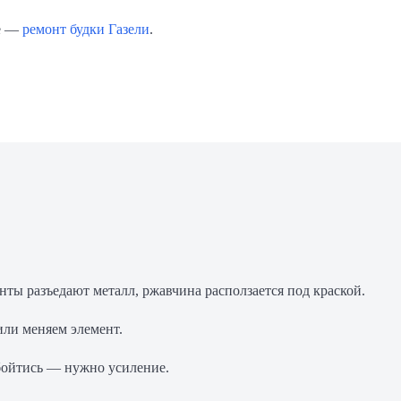
ее —
ремонт будки Газели
.
нты разъедают металл, ржавчина расползается под краской.
или меняем элемент.
обойтись — нужно усиление.