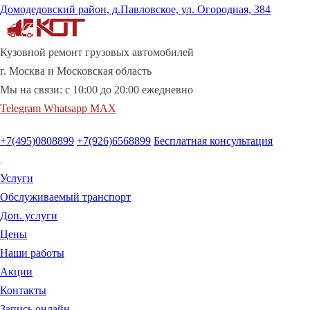
Домодедовский район, д.Павловское, ул. Огородная, 384
Кузовной ремонт грузовых автомобилей
г. Москва и Московская область
Мы на связи:
с
10:00
до
20:00
ежедневно
Telegram
Whatsapp
MAX
+7(495)0808899
+7(926)6568899
Бесплатная консультация
Услуги
Обслуживаемый транспорт
Доп. услуги
Цены
Наши работы
Акции
Контакты
Запись онлайн