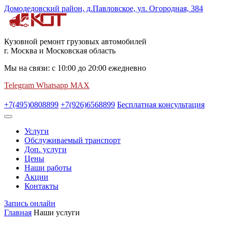
Домодедовский район, д.Павловское, ул. Огородная, 384
Кузовной ремонт грузовых автомобилей
г. Москва и Московская область
Мы на связи:
с
10:00
до
20:00
ежедневно
Telegram
Whatsapp
MAX
+7(495)0808899
+7(926)6568899
Бесплатная консультация
Услуги
Обслуживаемый транспорт
Доп. услуги
Цены
Наши работы
Акции
Контакты
Запись онлайн
Главная
Наши услуги