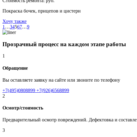
Стоимость ремонта:
руб.
Покраска бочек, прицепов и цистерн
Хочу также
1
…
3
4
5
6
7
…
9
Прозрачный процесс на каждом этапе работы
1
Обращение
Вы оставляете заявку на сайте или звоните по телефону
+7(495)0808899
+7(926)6568899
2
Осмотр/стоимость
Предварительный осмотр повреждений. Дефектовка и составлен
3