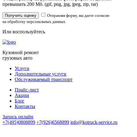
превышать 200 Мб. (gif, png, jpg, jpeg, zip, rar)
Получить оценку
Отправляя форму, вы даете согласие
на обработку персональных данных
Или воспользуйтесь
Кузовной ремонт
грузовых авто
Услуги
Дополнительные услуги
Обслуживаемый транспорт
Прайс-лист
Акции
Блог
Контакты
Запись онлайн
+7(495)0808899
+7(926)6568899
info@kotruck-service.ru