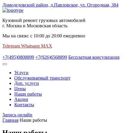
Домодедовский район, д.Павловское, ул. Огородная, 384
Кузовной ремонт грузовых автомобилей
г. Москва и Московская область
Мы на связи:
с
10:00
до
20:00
ежедневно
Telegram
Whatsapp
MAX
+7(495)0808899
+7(926)6568899
Бесплатная консультация
Услуги
Обслуживаемый транспорт
Доп. услуги
Цены
Наши работы
Акции
Контакты
Запись онлайн
Главная
Наши работы
Наши работы