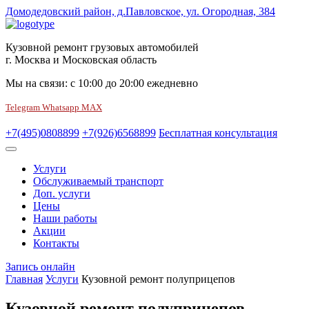
Домодедовский район, д.Павловское, ул. Огородная, 384
Кузовной ремонт грузовых автомобилей
г. Москва и Московская область
Мы на связи:
с
10:00
до
20:00
ежедневно
Telegram
Whatsapp
MAX
+7(495)0808899
+7(926)6568899
Бесплатная консультация
Услуги
Обслуживаемый транспорт
Доп. услуги
Цены
Наши работы
Акции
Контакты
Запись онлайн
Главная
Услуги
Кузовной ремонт полуприцепов
Кузовной ремонт полуприцепов