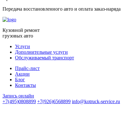
Передача восстановленного авто и оплата заказ-наряда
Кузовной ремонт
грузовых авто
Услуги
Дополнительные услуги
Обслуживаемый транспорт
Прайс-лист
Акции
Блог
Контакты
Запись онлайн
+7(495)0808899
+7(926)6568899
info@kotruck-service.ru
Вся представленная на сайте информация носит
информационный характер и ни при каких условиях не
является публичной офертой.