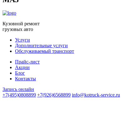
Кузовной ремонт
грузовых авто
Услуги
Дополнительные услуги
Обслуживаемый транспорт
Прайс-лист
Акции
Блог
Контакты
Запись онлайн
+7(495)0808899
+7(926)6568899
info@kotruck-service.ru
Вся представленная на сайте информация носит
информационный характер и ни при каких условиях не
является публичной офертой.